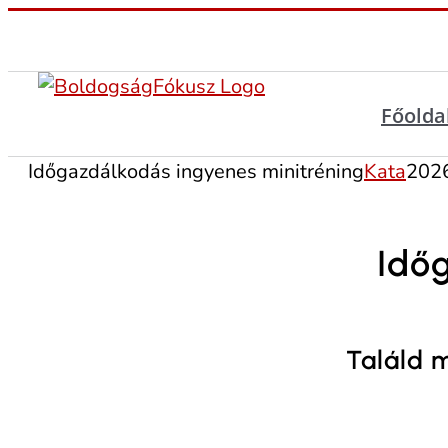
Főolda
Időgazdálkodás ingyenes minitréning
Kata
202
Idő
Találd 