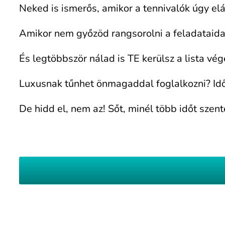
Neked is ismerős, amikor a tennivalók úgy elá
Amikor nem győzöd rangsorolni a feladataidat,
És legtöbbször nálad is TE kerülsz a lista vég
Luxusnak tűnhet önmagaddal foglalkozni? Idő
De hidd el, nem az! Sőt, minél több időt sze