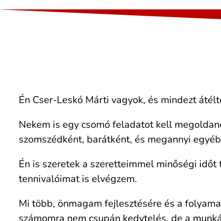
Én Cser-Leskó Márti vagyok, és mindezt átél
Nekem is egy csomó feladatot kell megoldano
szomszédként, barátként, és megannyi egyéb
Én is szeretek a szeretteimmel minőségi időt
tennivalóimat is elvégzem.
Mi több, önmagam fejlesztésére és a folyamato
számomra nem csupán kedvtelés, de a munká