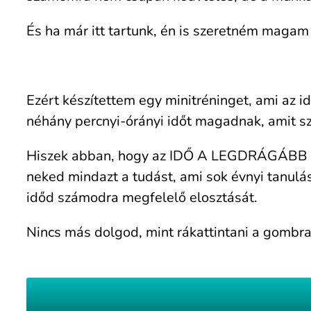
És ha már itt tartunk, én is szeretném magam 
Ezért készítettem egy minitréninget, ami az i
néhány percnyi-órányi időt magadnak, amit szer
Hiszek abban, hogy az IDŐ A LEGDRÁGÁBB KIN
neked mindazt a tudást, ami sok évnyi tanul
időd számodra megfelelő elosztását.
Nincs más dolgod, mint rákattintani a gombra