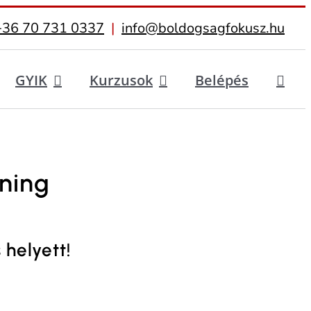
+36 70 731 0337
|
info@boldogsagfokusz.hu
GYIK
Kurzusok
Belépés
ning
helyett!