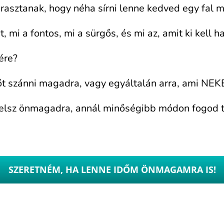
rasztanak, hogy néha sírni lenne kedved egy fal m
 mi a fontos, mi a sürgős, és mi az, amit ki kell 
ére?
t szánni magadra, vagy egyáltalán arra, ami NEK
ntelsz önmagadra, annál minőségibb módon fogod t
SZERETNÉM, HA LENNE IDŐM ÖNMAGAMRA IS!