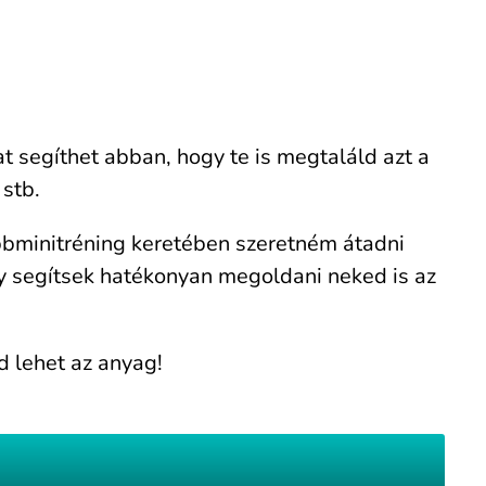
at segíthet abban, hogy te is megtaláld azt a
 stb.
bminitréning keretében szeretném átadni
gy segítsek hatékonyan megoldani neked is az
d lehet az anyag!