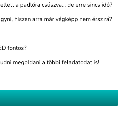
ellett a padlóra csúszva… de erre sincs idő?
hagyni, hiszen arra már végképp nem érsz rá?
ED fontos?
udni megoldani a többi feladatodat is!