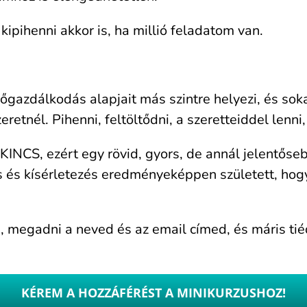
kipihenni akkor is, ha millió feladatom van.
dőgazdálkodás alapjait más szintre helyezi, és sok
etnél. Pihenni, feltöltődni, a szeretteiddel lenni,
CS, ezért egy rövid, gyors, de annál jelentőseb
ás és kísérletezés eredményeképpen született, ho
, megadni a neved és az email címed, és máris tié
KÉREM A HOZZÁFÉRÉST A MINIKURZUSHOZ!