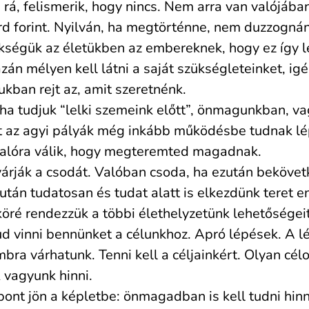
rá, felismerik, hogy nincs. Nem arra van valójáb
árd forint. Nyilván, ha megtörténne, nem duzzogná
kségük az életükben az embereknek, hogy ez így l
án mélyen kell látni a saját szükségleteinket, igé
kban rejt az, amit szeretnénk.
 ha tudjuk “lelki szemeink előtt”, önmagunkban, v
rt az agyi pályák még inkább működésbe tudnak lé
 valóra válik, hogy megteremted magadnak.
várják a csodát. Valóban csoda, ha ezután bekövetk
után tudatosan és tudat alatt is elkezdünk teret e
öré rendezzük a többi élethelyzetünk lehetőségeit 
ud vinni bennünket a célunkhoz. Apró lépések. A 
bra várhatunk. Tenni kell a céljainkért. Olyan cél
 vagyunk hinni.
ont jön a képletbe: önmagadban is kell tudni hinn