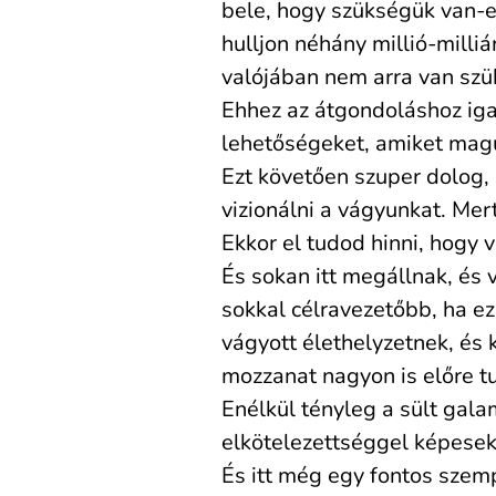
bele, hogy szükségük van-e 
hulljon néhány millió-milli
valójában nem arra van szü
Ehhez az átgondoláshoz igaz
lehetőségeket, amiket magu
Ezt követően szuper dolog,
vizionálni a vágyunkat. Me
Ekkor el tudod hinni, hogy
És sokan itt megállnak, és 
sokkal célravezetőbb, ha ez
vágyott élethelyzetnek, és k
mozzanat nagyon is előre t
Enélkül tényleg a sült galam
elkötelezettséggel képesek
És itt még egy fontos szemp