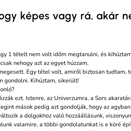
hogy képes vagy rá, akár 
ogy 1 tételt nem volt időm megtanulni, és kihúzta
 csak nehogy azt az egyet húzzam.
megesett. Egy tétel volt, amiről biztosan tudtam,
m gondolni. Kihúztam, sikerült!
sonló?
zák ezt. Istenre, az Univerzumra, a Sors akaratár
Megint mások pedig azt gondolják, hogy az agyban
áltozik a dolgokhoz való hozzáállásunk, viszonyun
unk valamire, a többi gondolatunkat is e köré épí