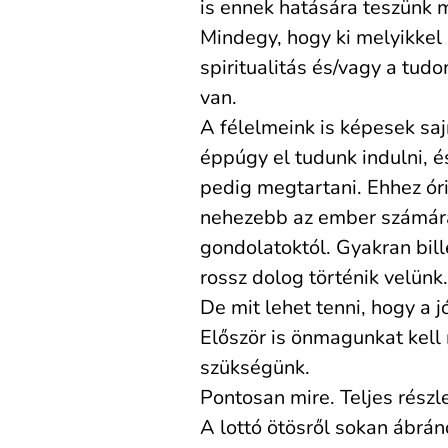
is ennek hatására teszünk m
Mindegy, hogy ki melyikkel
spiritualitás és/vagy a tud
van.
A félelmeink is képesek saj
éppúgy el tudunk indulni, 
pedig megtartani. Ehhez ór
nehezebb az ember számára 
gondolatoktól. Gyakran bill
rossz dolog történik velünk.
De mit lehet tenni, hogy a 
Először is önmagunkat kell
szükségünk.
Pontosan mire. Teljes részl
A lottó ötösről sokan ábrán