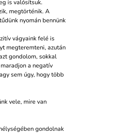
g is valósítsuk.
ik, megtörténik. A
ttitűdünk nyomán bennünk
itív vágyaink felé is
lyt megteremteni, azután
 azt gondolom, sokkal
 maradjon a negatív
 vagy sem úgy, hogy több
nk vele, mire van
di mélységében gondolnak