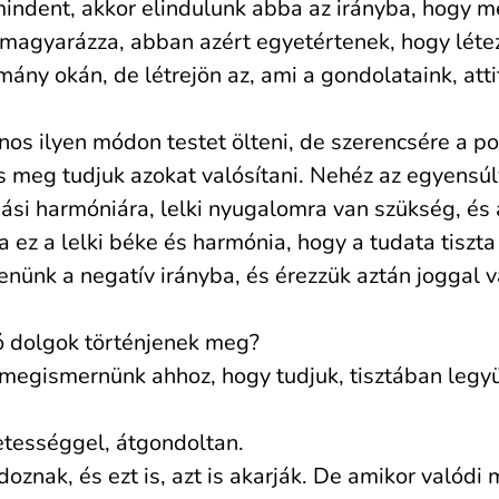
indent, akkor elindulunk abba az irányba, hogy me
 magyarázza, abban azért egyetértenek, hogy létez
omány okán, de létrejön az, ami a gondolataink, a
nos ilyen módon testet ölteni, de szerencsére a poz
és meg tudjuk azokat valósítani. Nehéz az egyensú
iási harmóniára, lelki nyugalomra van szükség, és
ez a lelki béke és harmónia, hogy a tudata tiszta
enünk a negatív irányba, és érezzük aztán joggal
jó dolgok történjenek meg?
 megismernünk ahhoz, hogy tudjuk, tisztában legyü
etességgel, átgondoltan.
doznak, és ezt is, azt is akarják. De amikor való