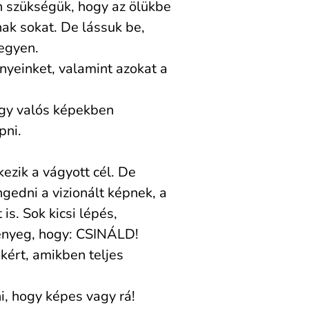
an szükségük, hogy az ölükbe
nak sokat. De lássuk be,
egyen.
nyeinket, valamint azokat a
agy valós képekben
pni.
ezik a vágyott cél. De
ngedni a vizionált képnek, a
is. Sok kicsi lépés,
lényeg, hogy: CSINÁLD!
okért, amikben teljes
i, hogy képes vagy rá!