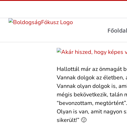
Főolda
Nézd
meg
a
Hallottál már az önmagát be
képet
Vannak dolgok az életben, 
nagyobb
Vannak olyan dolgok is, am
méretben
mégis bekövetkezik, talán m
“bevonzottam, megtörtént”.
Olyan is van, amit nagyon s
sikerült!” 🙂