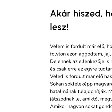
Akár hiszed, 
lesz!
Velem is fordult már elő, h
folyton azon aggódtam, jaj,
De ennek az ellenkezője is 
és csak erre az egyre tudta
Veled is fordult már elő ha
Sokan sokféleképp magyaráz
hatalmának tulajdonítják. 
játszódnak le, amiktől megv
Amikor nagyon sokat gondol