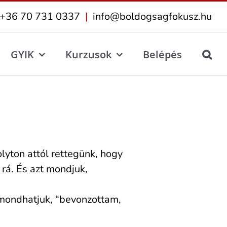
+36 70 731 0337
|
info@boldogsagfokusz.hu
GYIK
Kurzusok
Belépés
lyton attól rettegünk, hogy
rá. És azt mondjuk,
elmondhatjuk, “bevonzottam,